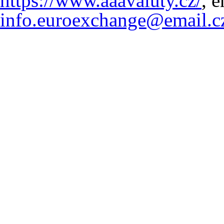
https://www.aaavaluty.cz/
, e
info.euroexchange@email.c