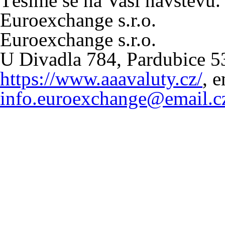
Těšíme se na Vaší návštěvu.
Euroexchange s.r.o.
Euroexchange s.r.o.
U Divadla 784, Pardubice 5
https://www.aaavaluty.cz/
, e
info.euroexchange@email.c