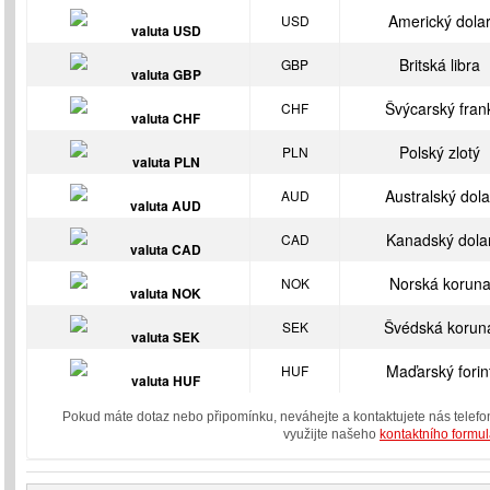
Americký dola
USD
Britská libra
GBP
Švýcarský fran
CHF
Polský zlotý
PLN
Australský dola
AUD
Kanadský dola
CAD
Norská korun
NOK
Švédská korun
SEK
Maďarský forin
HUF
Pokud máte dotaz nebo připomínku, neváhejte a kontaktujete nás telefoni
využijte našeho
kontaktního formu