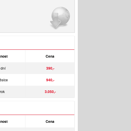
tnost
Cena
 dní
390,-
ěsíce
940,-
rok
3.050,-
tnost
Cena