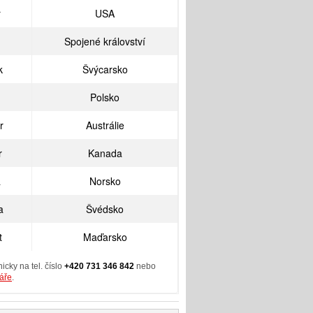
r
USA
Spojené království
k
Švýcarsko
Polsko
r
Austrálie
r
Kanada
a
Norsko
a
Švédsko
t
Maďarsko
cky na tel. číslo
+420 731 346 842
nebo
láře
.