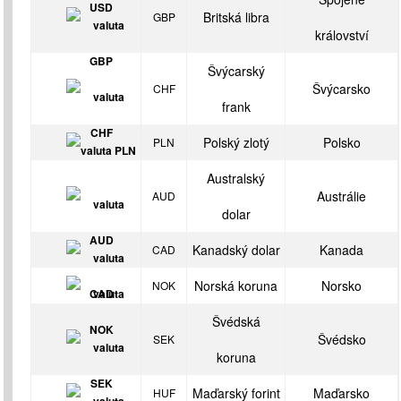
Britská libra
GBP
království
Švýcarský
Švýcarsko
CHF
frank
Polský zlotý
Polsko
PLN
Australský
Austrálie
AUD
dolar
Kanadský dolar
Kanada
CAD
Norská koruna
Norsko
NOK
Švédská
Švédsko
SEK
koruna
Maďarský forint
Maďarsko
HUF