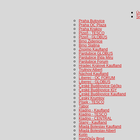
Úv
S
Praha Butovice
Praha OC Plaza
Praha Krakov
Plzeň - TESCO
Plzeň - GLOBUS
Brno Židenice
Brno Slatina
Znojmo Kaufland
Pardubice GLOBUS
Pardubice třída Míru
Pardubice Forum
Hradec Králové Kaufland
Trutnov Albert
Náchod Kaufland
Liberec - OC FORUM
Liberec - GLOBUS
České Budějovice Géčko
České Budějovice IGY
České Budějovice Kaufland
Český Krumlov
Písek - TESCO
Tábor
Kladno - Kaufland
Kladno - TESCO
Kladno - CENTRAL
Slaný - Kaufland
Mladá Boleslav Kaufland
Mladá Boleslav Albert
Kolín
Havlíčkův Brod