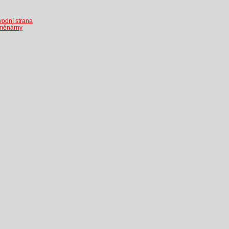
odní strana
měnárny