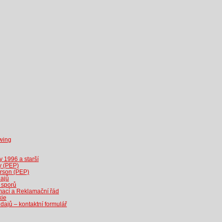
wing
 1996 a starší
y (PEP)
person (PEP)
dajů
 sporů
amací a Reklamační řád
kie
ajů – kontaktní formulář