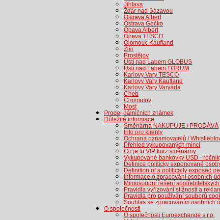
Jihlava
Žďár nad Sázavou
Ostrava Albert
Ostrava Géčko
Opava Albert
Opava TESCO
Olomouc Kaufland
Zlín
Prostějov
Ústí nad Labem GLOBUS
Ústí nad Labem FORUM
Karlovy Vary TESCO
Karlovy Vary Kaufland
Karlovy Vary Varyáda
Cheb
Chomutov
Most
Prodej dálničních známek
Důležité informace
Směnárna NAKUPUJE / PRODÁVÁ
Info pro klienty
Ochrana oznamovatelů / Whistleblo
Přehled vykupovaných mincí
Co je to VIP kurz směnárny
Vykupované bankovky USD - ročníky
Definice politicky exponované osob
Definition of a politically exposed 
Informace o zpracování osobních ú
Mimosoudní řešení spotřebitelských
Pravidla vyřizování stížností a rekl
Pravidla pro používání souborů coo
Souhlas se zpracováním osobních úd
O společnosti
O společnosti Euroexchange s.r.o.