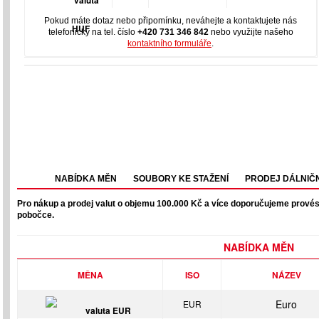
Pokud máte dotaz nebo připomínku, neváhejte a kontaktujete nás
telefonicky na tel. číslo
+420 731 346 842
nebo využijte našeho
kontaktního formuláře
.
NABÍDKA MĚN
SOUBORY KE STAŽENÍ
PRODEJ DÁLNIČ
Pro nákup a prodej valut o objemu 100.000 Kč a více doporučujeme provés
pobočce.
NABÍDKA MĚN
MĚNA
ISO
NÁZEV
Euro
EUR