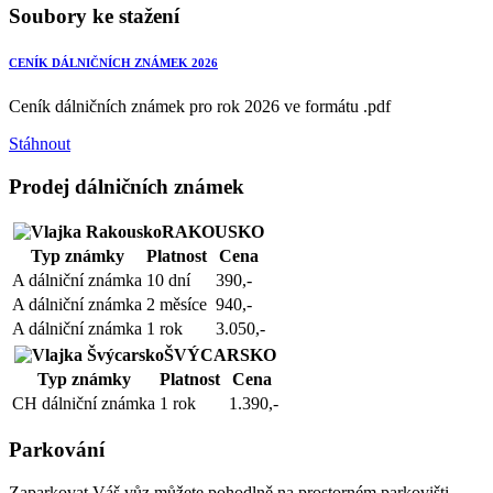
Soubory ke stažení
CENÍK DÁLNIČNÍCH ZNÁMEK 2026
Ceník dálničních známek pro rok 2026 ve formátu .pdf
Stáhnout
Prodej dálničních známek
RAKOUSKO
Typ známky
Platnost
Cena
A dálniční známka
10 dní
390,-
A dálniční známka
2 měsíce
940,-
A dálniční známka
1 rok
3.050,-
ŠVÝCARSKO
Typ známky
Platnost
Cena
CH dálniční známka
1 rok
1.390,-
Parkování
Zaparkovat Váš vůz můžete pohodlně na prostorném parkovišti