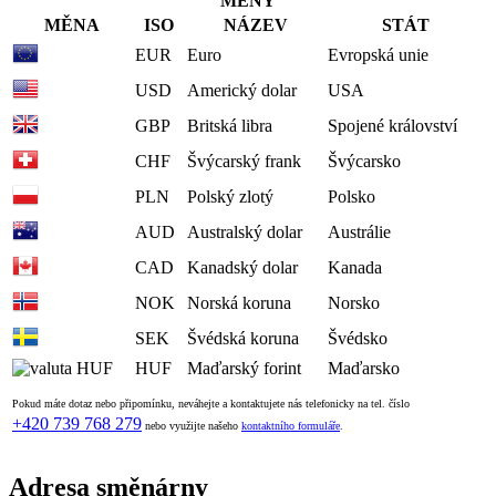
MĚNY
MĚNA
ISO
NÁZEV
STÁT
EUR
Euro
Evropská unie
USD
Americký dolar
USA
GBP
Britská libra
Spojené království
CHF
Švýcarský frank
Švýcarsko
PLN
Polský zlotý
Polsko
AUD
Australský dolar
Austrálie
CAD
Kanadský dolar
Kanada
NOK
Norská koruna
Norsko
SEK
Švédská koruna
Švédsko
HUF
Maďarský forint
Maďarsko
Pokud máte dotaz nebo připomínku, neváhejte a kontaktujete nás telefonicky na tel. číslo
+420 739 768 279
nebo využijte našeho
kontaktního formuláře
.
Adresa směnárny