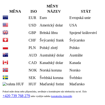
MĚNY
MĚNA
ISO
NÁZEV
STÁT
EUR
Euro
Evropská unie
USD
Americký dolar
USA
GBP
Britská libra
Spojené království
CHF
Švýcarský frank
Švýcarsko
PLN
Polský zlotý
Polsko
AUD
Australský dolar
Austrálie
CAD
Kanadský dolar
Kanada
NOK
Norská koruna
Norsko
SEK
Švédská koruna
Švédsko
HUF
Maďarský forint
Maďarsko
Pokud máte dotaz nebo připomínku, neváhejte a kontaktujete nás telefonicky na tel. číslo
+420 739 768 279
nebo využijte našeho
kontaktního formuláře
.