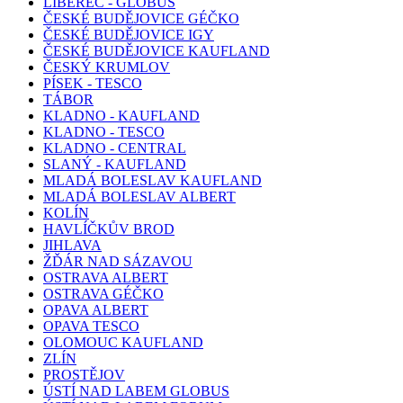
LIBEREC - GLOBUS
ČESKÉ BUDĚJOVICE GÉČKO
ČESKÉ BUDĚJOVICE IGY
ČESKÉ BUDĚJOVICE KAUFLAND
ČESKÝ KRUMLOV
PÍSEK - TESCO
TÁBOR
KLADNO - KAUFLAND
KLADNO - TESCO
KLADNO - CENTRAL
SLANÝ - KAUFLAND
MLADÁ BOLESLAV KAUFLAND
MLADÁ BOLESLAV ALBERT
KOLÍN
HAVLÍČKŮV BROD
JIHLAVA
ŽĎÁR NAD SÁZAVOU
OSTRAVA ALBERT
OSTRAVA GÉČKO
OPAVA ALBERT
OPAVA TESCO
OLOMOUC KAUFLAND
ZLÍN
PROSTĚJOV
ÚSTÍ NAD LABEM GLOBUS