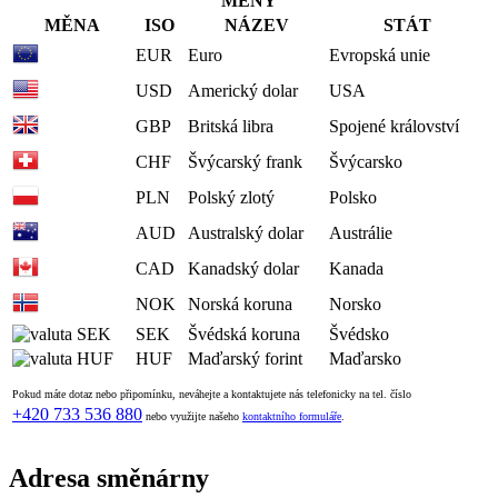
MĚNY
MĚNA
ISO
NÁZEV
STÁT
EUR
Euro
Evropská unie
USD
Americký dolar
USA
GBP
Britská libra
Spojené království
CHF
Švýcarský frank
Švýcarsko
PLN
Polský zlotý
Polsko
AUD
Australský dolar
Austrálie
CAD
Kanadský dolar
Kanada
NOK
Norská koruna
Norsko
SEK
Švédská koruna
Švédsko
HUF
Maďarský forint
Maďarsko
Pokud máte dotaz nebo připomínku, neváhejte a kontaktujete nás telefonicky na tel. číslo
+420 733 536 880
nebo využijte našeho
kontaktního formuláře
.
Adresa směnárny