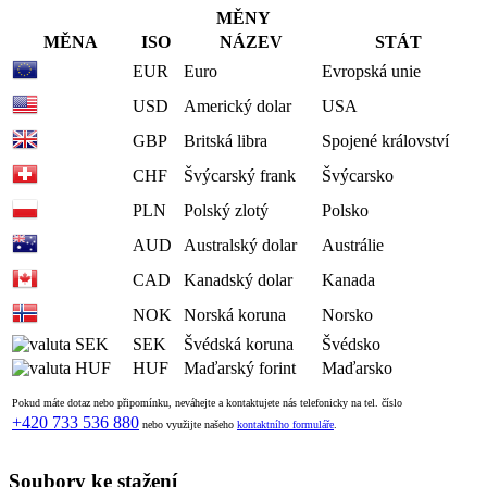
MĚNY
MĚNA
ISO
NÁZEV
STÁT
EUR
Euro
Evropská unie
USD
Americký dolar
USA
GBP
Britská libra
Spojené království
CHF
Švýcarský frank
Švýcarsko
PLN
Polský zlotý
Polsko
AUD
Australský dolar
Austrálie
CAD
Kanadský dolar
Kanada
NOK
Norská koruna
Norsko
SEK
Švédská koruna
Švédsko
HUF
Maďarský forint
Maďarsko
Pokud máte dotaz nebo připomínku, neváhejte a kontaktujete nás telefonicky na tel. číslo
+420 733 536 880
nebo využijte našeho
kontaktního formuláře
.
Soubory ke stažení