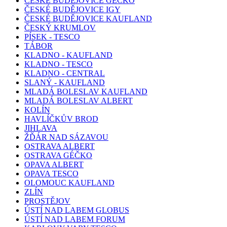
ČESKÉ BUDĚJOVICE GÉČKO
ČESKÉ BUDĚJOVICE IGY
ČESKÉ BUDĚJOVICE KAUFLAND
ČESKÝ KRUMLOV
PÍSEK - TESCO
TÁBOR
KLADNO - KAUFLAND
KLADNO - TESCO
KLADNO - CENTRAL
SLANÝ - KAUFLAND
MLADÁ BOLESLAV KAUFLAND
MLADÁ BOLESLAV ALBERT
KOLÍN
HAVLÍČKŮV BROD
JIHLAVA
ŽĎÁR NAD SÁZAVOU
OSTRAVA ALBERT
OSTRAVA GÉČKO
OPAVA ALBERT
OPAVA TESCO
OLOMOUC KAUFLAND
ZLÍN
PROSTĚJOV
ÚSTÍ NAD LABEM GLOBUS
ÚSTÍ NAD LABEM FORUM