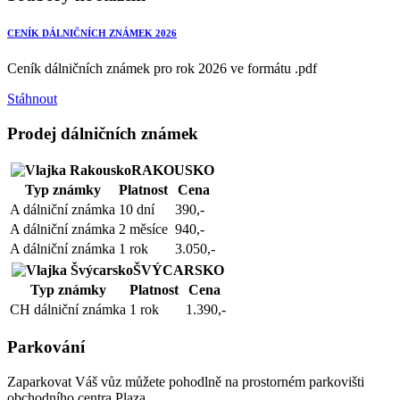
CENÍK DÁLNIČNÍCH ZNÁMEK 2026
Ceník dálničních známek pro rok 2026 ve formátu .pdf
Stáhnout
Prodej dálničních známek
RAKOUSKO
Typ známky
Platnost
Cena
A dálniční známka
10 dní
390,-
A dálniční známka
2 měsíce
940,-
A dálniční známka
1 rok
3.050,-
ŠVÝCARSKO
Typ známky
Platnost
Cena
CH dálniční známka
1 rok
1.390,-
Parkování
Zaparkovat Váš vůz můžete pohodlně na prostorném parkovišti
obchodního centra Plaza.