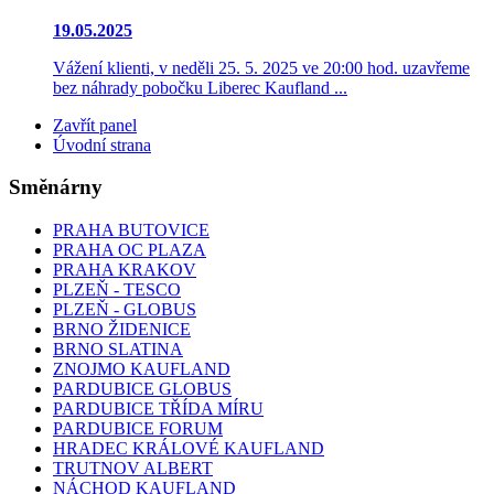
19.05.2025
Vážení klienti, v neděli 25. 5. 2025 ve 20:00 hod. uzavřeme
bez náhrady pobočku Liberec Kaufland ...
Zavřít panel
Úvodní strana
Směnárny
PRAHA BUTOVICE
PRAHA OC PLAZA
PRAHA KRAKOV
PLZEŇ - TESCO
PLZEŇ - GLOBUS
BRNO ŽIDENICE
BRNO SLATINA
ZNOJMO KAUFLAND
PARDUBICE GLOBUS
PARDUBICE TŘÍDA MÍRU
PARDUBICE FORUM
HRADEC KRÁLOVÉ KAUFLAND
TRUTNOV ALBERT
NÁCHOD KAUFLAND