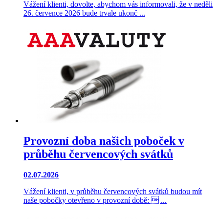
Vážení klienti, dovolte, abychom vás informovali, že v neděli
26. července 2026 bude trvale ukonč ...
Provozní doba našich poboček v
průběhu červencových svátků
02.07.2026
Vážení klienti, v průběhu červencových svátků budou mít
naše pobočky otevřeno v provozní době:  ...