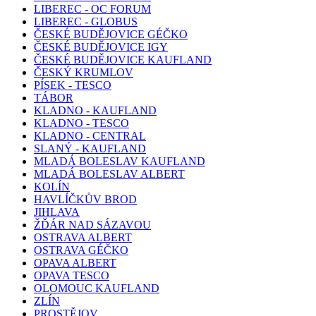
LIBEREC - OC FORUM
LIBEREC - GLOBUS
ČESKÉ BUDĚJOVICE GÉČKO
ČESKÉ BUDĚJOVICE IGY
ČESKÉ BUDĚJOVICE KAUFLAND
ČESKÝ KRUMLOV
PÍSEK - TESCO
TÁBOR
KLADNO - KAUFLAND
KLADNO - TESCO
KLADNO - CENTRAL
SLANÝ - KAUFLAND
MLADÁ BOLESLAV KAUFLAND
MLADÁ BOLESLAV ALBERT
KOLÍN
HAVLÍČKŮV BROD
JIHLAVA
ŽĎÁR NAD SÁZAVOU
OSTRAVA ALBERT
OSTRAVA GÉČKO
OPAVA ALBERT
OPAVA TESCO
OLOMOUC KAUFLAND
ZLÍN
PROSTĚJOV